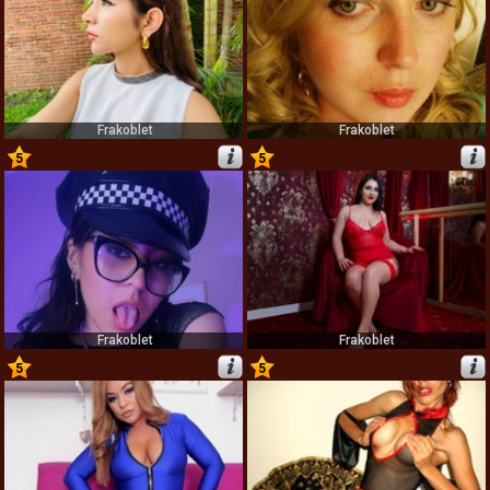
Frakoblet
Frakoblet
5
5
53
54
Frakoblet
Frakoblet
5
5
55
56