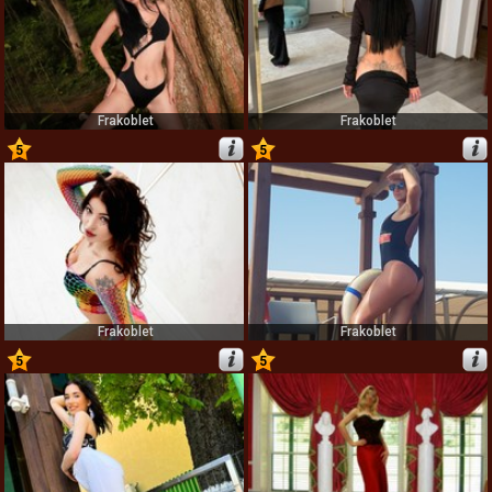
Frakoblet
Frakoblet
5
5
11
12
Frakoblet
Frakoblet
5
5
13
14