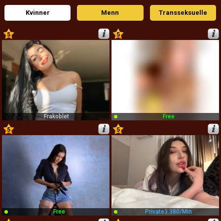
Kvinner
Menn
Transseksuelle
5
5
1
2
Frakoblet
Free
5
5
3
4
Free
Private
3.380/min