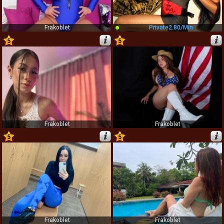
Frakoblet
Private
2.80/min
5
5
57
58
Frakoblet
Frakoblet
5
5
59
60
Frakoblet
Frakoblet