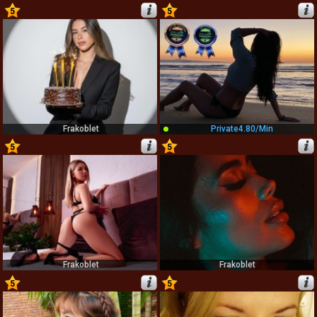
5
5
47
48
Frakoblet
Private
4.80/min
5
5
49
50
Frakoblet
Frakoblet
5
5
51
52