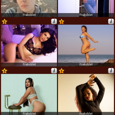
Frakoblet
Frakoblet
5
5
71
72
Frakoblet
Frakoblet
5
5
73
74
Frakoblet
Frakoblet