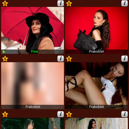
5
5
33
34
Free
Frakoblet
5
5
35
36
Frakoblet
Frakoblet
5
5
37
38