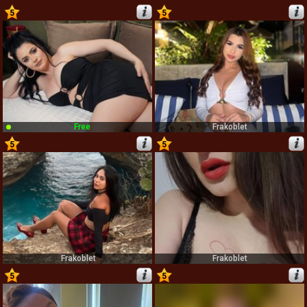
5
5
61
62
Free
Frakoblet
5
5
63
64
Frakoblet
Frakoblet
5
5
65
66