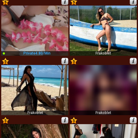
5
5
5
6
Private
4.80/min
Frakoblet
5
5
7
8
Frakoblet
Frakoblet
5
5
9
10