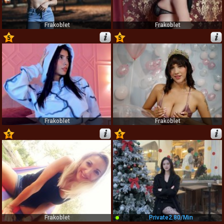
Frakoblet
Frakoblet
5
5
29
30
Frakoblet
Frakoblet
5
5
31
32
Frakoblet
Private
2.80/min