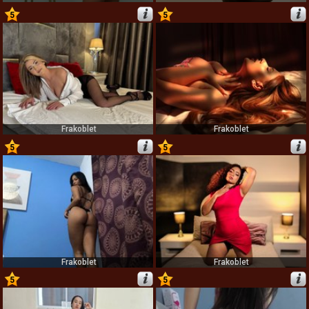
5
5
75
76
Frakoblet
Frakoblet
5
5
77
78
Frakoblet
Frakoblet
5
5
79
80