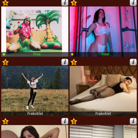
5
5
19
20
Free
Free
5
5
21
22
Frakoblet
Frakoblet
5
5
23
24