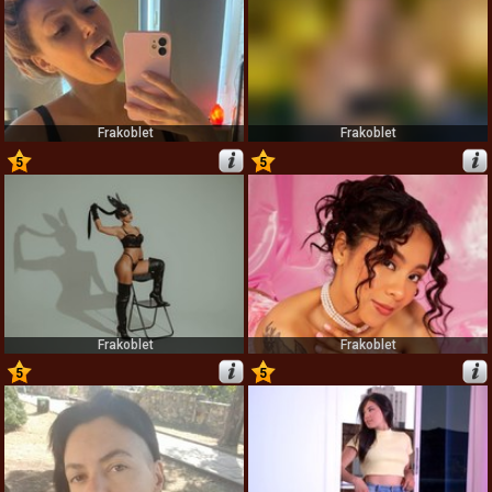
Frakoblet
Frakoblet
5
5
67
68
Frakoblet
Frakoblet
5
5
69
70