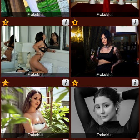
Frakoblet
Frakoblet
5
5
15
16
Frakoblet
Frakoblet
5
5
17
18
Frakoblet
Frakoblet