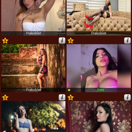
Frakoblet
Frakoblet
5
5
25
26
Frakoblet
Free
5
5
27
28