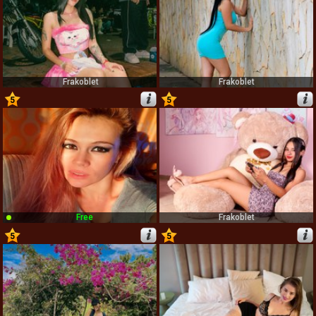
Frakoblet
Frakoblet
5
5
39
40
Free
Frakoblet
5
5
41
42